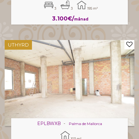
3
3
195 m²
3.100€/
månad
UTHYRD
EPLBWXB
-
Palma de Mallorca
103 m²