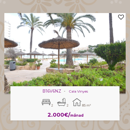
B16V6NZ
-
Cala Vinyes
2
2
85 m²
2.000€/
månad