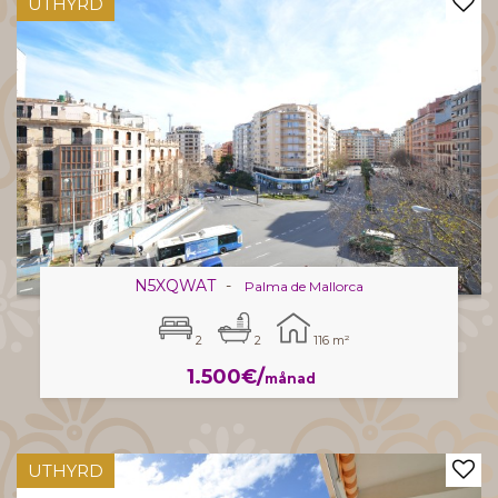
UTHYRD
N5XQWAT
-
Palma de Mallorca
2
2
116 m²
1.500€/
månad
UTHYRD