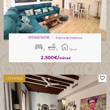
MPAWWP8
-
Palma de Mallorca
3
2
110 m²
2.500€/
månad
UTHYRD