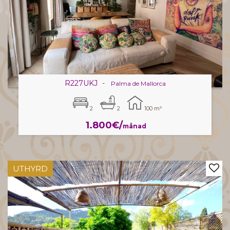
R227UKJ
-
Palma de Mallorca
2
2
100 m²
1.800€/
månad
UTHYRD