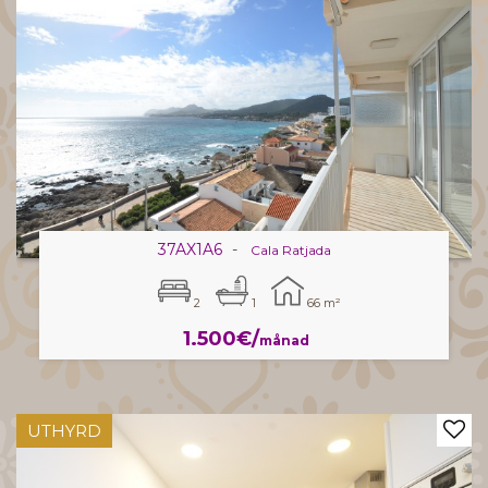
37AX1A6
-
Cala Ratjada
2
1
66 m²
1.500€/
månad
UTHYRD