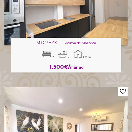
MTC7EZX
-
Palma de Mallorca
2
2
80 m²
1.500€/
månad