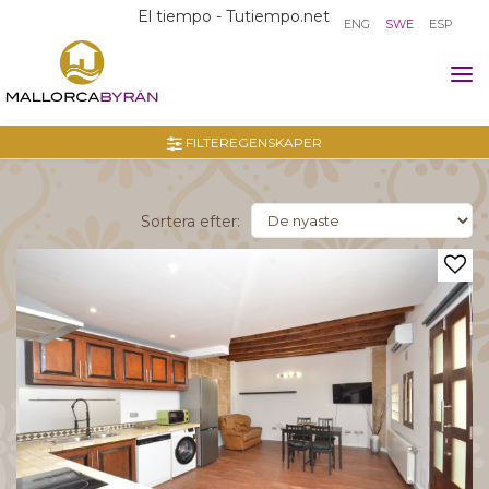
El tiempo - Tutiempo.net
ENG
SWE
ESP
Tog
nav
FILTEREGENSKAPER
Sortera efter: