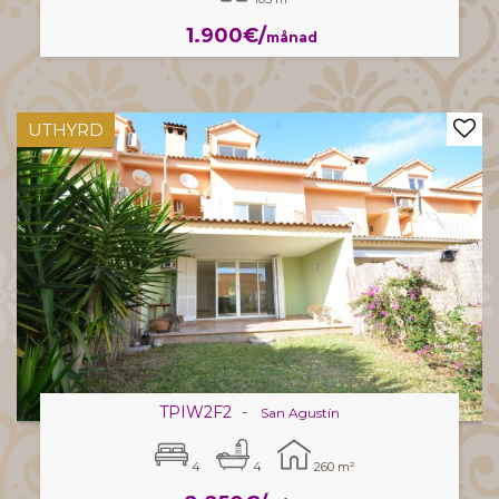
1.900€/
månad
UTHYRD
TPIW2F2
-
San Agustín
4
4
260 m²