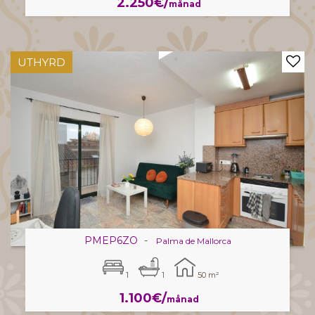
2.250€/
månad
UTHYRD
PMEP6ZO
-
Palma de Mallorca
1
1
50 m²
1.100€/
månad