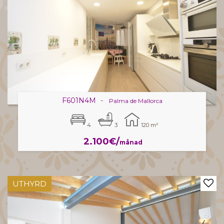
F601N4M
-
Palma de Mallorca
4
3
120 m²
2.100€/
månad
UTHYRD