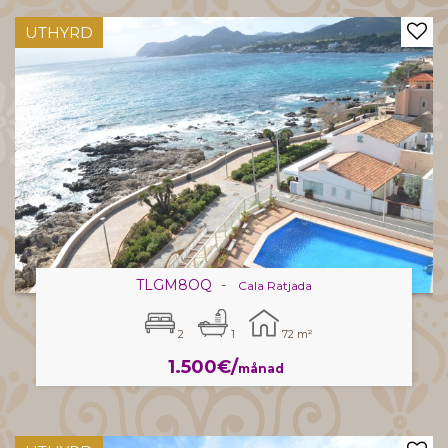
UTHYRD
TLGM8OQ
-
Cala Ratjada
2
1
72 m²
1.500€/
månad