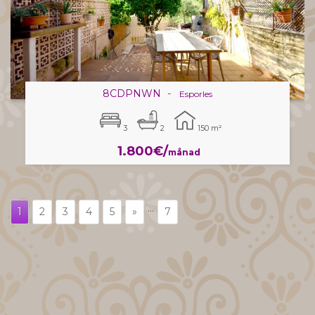
8CDPNWN
-
Esporles
3
2
150 m²
1.800€/
månad
...
1
2
3
4
5
»
7