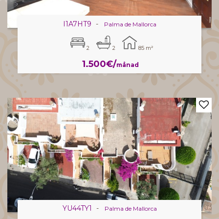
I1A7HT9
-
Palma de Mallorca
2
2
85 m²
1.500€/
månad
YU44TY1
-
Palma de Mallorca