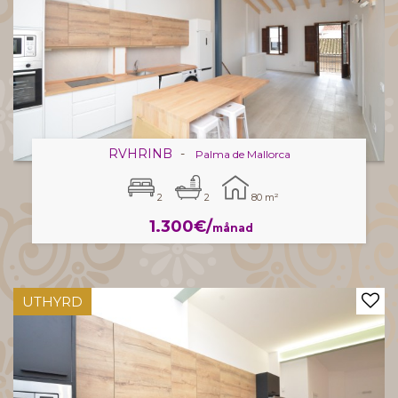
RVHRINB
-
Palma de Mallorca
2
2
80 m²
1.300€/
månad
UTHYRD